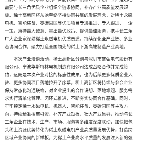
需要与长三角优质企业组织全链条协同，补齐产业高质量发展短
板。稀土高新区将从始至终坚持协同共赢的发展理念，对稀土永磁
电机、智能装备、零碳园区等优质项目专班推进、专人跟进、一企
一策，秉持最大诚意、拿出最优政策、提供最佳服务，携手长三角
广大企业家深耕稀土永磁电机优质赛道，持续深化全产业链、多业
态协同合作，聚力打造全国领先的稀土下游高端制造产业高地。
本次产业洽谈活动，稀土高新区分别与深圳市盛弘电气股份有
限公司、宁波华斯特林电机制造有限公司达成战略合作并完成签
约，这既是本次产业对接的标志性成果，也为后续更多优质企业入
驻、更多协同项目落地拉开了序幕。稀土高新区将持续与参会企业
保持常态化沟通联络，对企业提出的合作设想、落地难题、服务需
求实行清单化管理、闭环式推进，不断夯实协同合作基础。同时，
牢牢锁定稀土永磁电机、机器人、智能装备、零碳园区等主攻方
向，持续精准招商引资、补齐产业短板、壮大产业集群，推动与长
三角企业在技术、生产、市场、服务等多维度深度联动，加快把包
头稀土资源优势转化为稀土永磁电机产业高质量发展优势，打造跨
区域产业协同的新样板，为稀土产业高水平质量的发展注入新的强