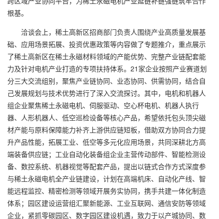
跨区域产业协同平台，为稀土永磁电机产业延链补链强链筑牢合作
根基。
洽谈会上，稀土高新区招商部门负责人围绕产业高质量发展基
础、应用场景拓展、投资优惠政策等内容做了专题推介，重点展示
了稀土高新区在稀土永磁材料领域的产能优势、完整产业链配套能
力及针对电机产业打造的专项扶持体系。21家企业按照产业赛道划
分三大交流组别，聚焦产业链协同、业态协同、供需协同，结合自
己发展规划与技术优势进行了深入交流探讨。其中，电机和机器人
组企业聚焦稀土永磁电机、伺服驱动、空心杯电机、机器人执行
器、人形机器人、低空巡检设备等核心产品，希望依托包头顶尖磁
材产能与原料保障能力补齐上游供应链短板，借助双方协同合力提
升产品性能，拓展工业、低空等多元化应用场景，共同深耕北方高
端装备供应链；工业自动化装备组企业主营传动部件、智能检测设
备、数控系统、机器视觉等配套产品，提出以链式合作方式深度参
与稀土永磁电机全产业链建设，计划在高端机床、自动化产线、智
能远程监控、精密检测等领域开展务实协同，携手共建一体化制造
体系；园区建设运营组汇聚新能源、工业互联网、通信安防等领域
企业，紧抓零碳园区、数字园区建设机遇，致力于以产城协同、数