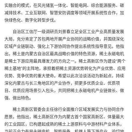
实融合的模式，在风光储氢一体化、智能电网、综合能源服务、碳
减排技术、工业互联网、智慧安防调度等领域开展系统性合作，加
快绿色化、数字化转型步伐。
自治区工信厅一级调研员刘景春立足全区工业产业高质量发展
大局，充分肯定了苏包两地开展产业协同的战略价值，并围绕深化
区域产业链联动、强化上下游协同协作提出系统性指导意见。他指
出，稀土是内蒙古自治区最具战略价值的特色资源，稀土永磁电机
是稀土下游应用最具爆发力的方向之一。稀土高新区作为建设“两个
稀土基地”的主阵地，承担着把稀土资源优势转化为产业优势、应用
优势、竞争优势的重大使命。希望以此次洽谈活动为新起点，持续
深化内蒙古与长三角地区的产业协作，把更多优质企业、优质项
目、优质应用场景引入包头，共同把稀土永磁电机产业链做长、做
强、做出特色。
稀土高新区管委会主任徐行全面推介区域发展实力与协同合作
愿景。他指出，稀土高新区作为内蒙古首个国家高新区、体量最大
的工业园区，已构建起成熟的稀土上游原料与中游材料产业体系，
当前正全力布局永磁电机、智能装备、机器人等下游产业，迫切地