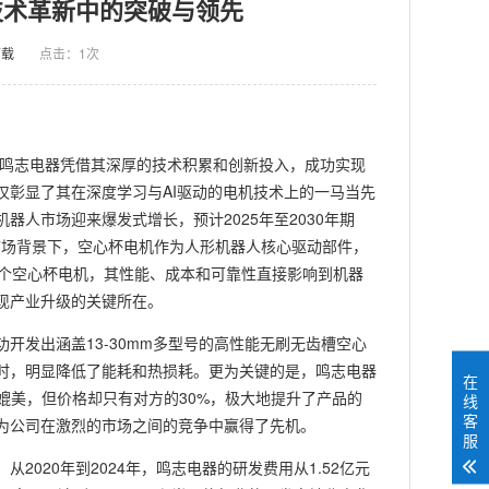
技术革新中的突破与领先
下载
点击：1次
鸣志电器凭借其深厚的技术积累和创新投入，成功实现
彰显了其在深度学习与AI驱动的电机技术上的一马当先
人市场迎来爆发式增长，预计2025年至2030年期
一市场背景下，空心杯电机作为人形机器人核心驱动部件，
2个空心杯电机，其性能、成本和可靠性直接影响到机器
现产业升级的关键所在。
发出涵盖13-30mm多型号的高性能无刷无齿槽空心
时，明显降低了能耗和热损耗。更为关键的是，鸣志电器
在
媲美，但价格却只有对方的30%，极大地提升了产品的
线
客
为公司在激烈的市场之间的竞争中赢得了先机。
服
20年到2024年，鸣志电器的研发费用从1.52亿元