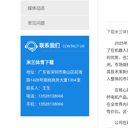
媒体动态
常见问题
下载米兰体
2025年
联系我们
CONTACT US
了在机器人
的优势，也
米兰体育下载
间，市场规
其技术革新
地址：广东省深圳市南山区前海
人整体的市
路1428号南岗商务大厦1304室
联系人：王生
在核心技术
电话：13528138066
杯电机产品
手机：13528138066
在全世界内
性价比。这
公司在研发