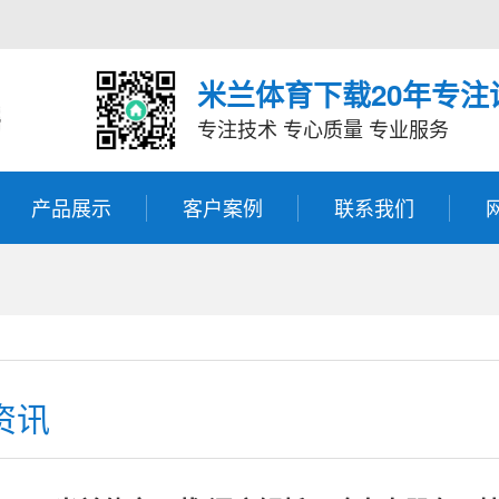
米兰体育下载20年专注
专注技术 专心质量 专业服务
产品展示
客户案例
联系我们
资讯