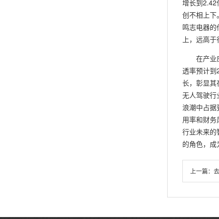
增长到2.4
创不相上下
鸣志电器的
上，远高于
在产业应用
透率预计到
长，彰显其
无人驾驶行
浪潮中占据
用率和财务
行业未来的
的角色，成
上一篇：