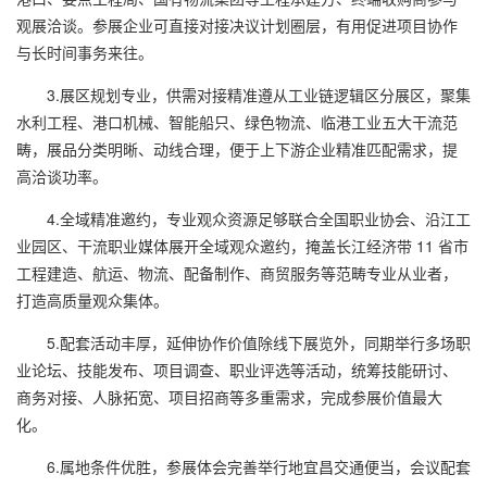
观展洽谈。参展企业可直接对接决议计划圈层，有用促进项目协作
与长时间事务来往。
3.展区规划专业，供需对接精准遵从工业链逻辑区分展区，聚集
水利工程、港口机械、智能船只、绿色物流、临港工业五大干流范
畴，展品分类明晰、动线合理，便于上下游企业精准匹配需求，提
高洽谈功率。
4.全域精准邀约，专业观众资源足够联合全国职业协会、沿江工
业园区、干流职业媒体展开全域观众邀约，掩盖长江经济带 11 省市
工程建造、航运、物流、配备制作、商贸服务等范畴专业从业者，
打造高质量观众集体。
5.配套活动丰厚，延伸协作价值除线下展览外，同期举行多场职
业论坛、技能发布、项目调查、职业评选等活动，统筹技能研讨、
商务对接、人脉拓宽、项目招商等多重需求，完成参展价值最大
化。
6.属地条件优胜，参展体会完善举行地宜昌交通便当，会议配套