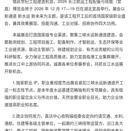
借此世纪工程建造机会，2026 长江航运工程配备与技能（宜
昌）博览会将于 2026 年 12 月 17—19 日在湖北宜昌举行。展会以
新通道 新水运 新未来为主题，是该工程开工后的首场国家级职业盛
会，兼具效果展现、技能沟通、工业对接、招商协作四大功用。
本届展会打造国家级专业渠道，聚集三峡水运新通道建造，会
聚勘测规划、工程项目施工、配备制作、才智航运、生态环保等全
工业链资源，联动主管部门、修建规划企业、有杰出贡献的公司与
科研智库，全力保证工程高质推进，助力宜昌临港工业集群展开，
推进长江中上游协同共进。诚邀各单位参展参会，共抓长江水运展
开新机会。
1.独家职业 IP，职业重视度杰出展会紧扣三峡水运新通道开工
这一标志性节点，是本年度水运基建范畴独有的专项展会，具有极
强的职业留念含义与传达价值，天然会聚全职业目光，助力企业快
速提高职业知名度。
2.政企协同发力，直达中心收购端组委会定向约请交通、水利、
港航、住建等各级主管单位，一起邀约三峡纽带运营方、沿江各大
港口、要点工程局、国有物流集团等工程承建方、终端收购商参与