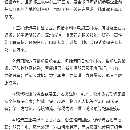
设备老练，且紧邻三峡中心工程区域。展会期间可组织参展企业前
往项目现场当地检测查验，直观了解一线建造需求，精准掌握商场
意向。
1.工程建造与配备展区：包括水利水电施工机械、疏浚及土石方
设备、起重运输设备；深水航道、桥梁建造相关技能与资料；高性
能工程建材、环保资料、BIM 技能、才智工地、装配式修建等新技
能、新方案。
2.港口航运与智能技能展区：包括港口自动化机械、智能理货设
备、码头物联网体系；智能船只、新能源船只及配套飞行、电力、
导航设备；航运大数据、数字孪生、才智港口办理渠道、船只金融
服务等。
3.现代物流与供应链展区：各类江海、铁水、公水多式联运配备
及全体解决方案；智能仓储、AGV、物流无人机等物流自动化设
备；第三方物流、跨境物流、保税物流、供应链金融等配套服务。
4.临港工业与绿色展展开区：沿江临港园区、保税港区招商展
现；船只岸电、尾气处理、港口污水管理、固废资源化使用等绿色