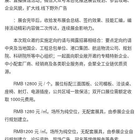
展、直播探馆活动；微信大众号常态化推送展会规划、参会攻略、
企业风貌，扩大线.线下野外广告
：展会完毕后，收拾发布展会总结、签约效果、技能汇编，编
排活动精彩内容做二次传达，连续展会影响力。
本次观众邀约实施定向约请与揭露招募相结合：要点定向约请
中央及当地国企、工程总包单位、港口集团、航运物流公司、规划
院、科研院所等中心组织；一起面向职业敞开邀约专精特新企业、
中小配套厂商、经销商及各类职业服务商，会聚全工业链优质资
源。
RMB 12800 元 / 个。展位标配三面围板、公司楣板、洽谈桌、
座椅、射灯、电源插座，公共区域一致保洁；双开口展位需额定收
取 1000元费用。
RMB 1280 元 /㎡。场所为纯空位，无配套展具，由参展企业自
行规划建立。
RMB1200 元 /㎡。场所为纯空位，无配套展具，由参展企业自
行规划建立。论坛资助、现场广告、冠名等增值服务等备索。